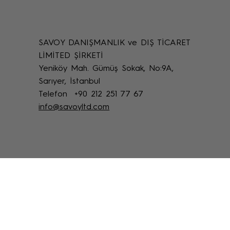
SAVOY DANIŞMANLIK ve DIŞ TİCARET
Uzaktan Restorasyon Desteği: Online
LİMİTED ŞİRKETİ
Restoratör Teknik Destek Yöntemleri
Yeniköy Mah. Gümüş Sokak, No:9A,
Sarıyer, İstanbul
Telefon +90 212 251 77 67
info@savoyltd.com