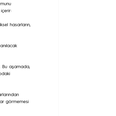
rumunu 
çerir:
ksel hasarların, 
llanılacak 
r. Bu aşamada, 
lodaki 
arlarından 
zarar görmemesi 