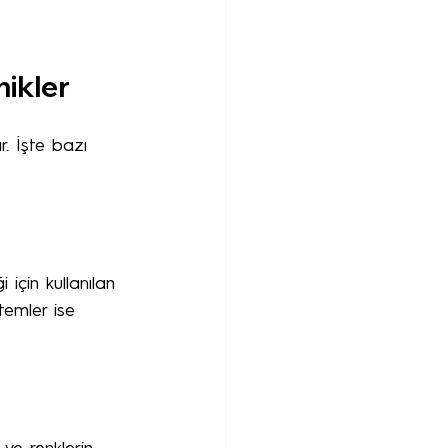
nikler
. İşte bazı 
için kullanılan 
temler ise 