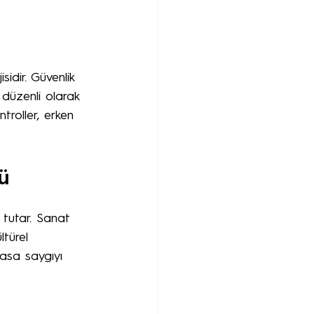
idir. Güvenlik 
u düzenli olarak 
troller, erken 
ü
 tutar. Sanat 
ltürel 
rasa saygıyı 