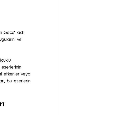
lı Gece" adlı 
gularını ve 
lçuklu 
eserlerinin 
l etkenler veya 
rı, bu eserlerin 
rı