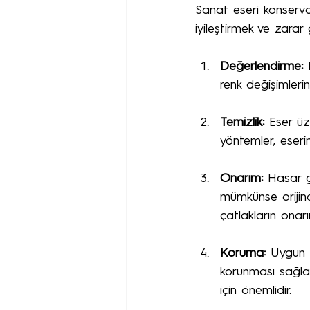
Sanat eseri konserva
iyileştirmek ve zarar
Değerlendirme:
 
renk değişimlerini
Temizlik:
 Eser üze
yöntemler, eser
Onarım:
 Hasar 
mümkünse orijinal
çatlakların onarı
Koruma:
 Uygun s
korunması sağlan
için önemlidir.