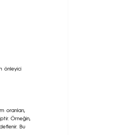
n önleyici 
em oranları, 
ptir. Örneğin, 
eflenir. Bu 