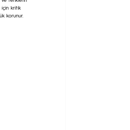
 ve renklerin 
çin kritik 
ük korunur.