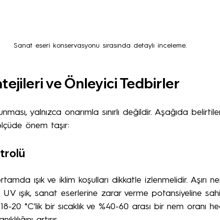
Sanat eseri konservasyonu sırasında detaylı inceleme.
ejileri ve Önleyici Tedbirler
nması, yalnızca onarımla sınırlı değildir. Aşağıda belirtile
ölçüde önem taşır:
ntrolü
rtamda ışık ve iklim koşulları dikkatle izlenmelidir. Aşırı n
ve UV ışık, sanat eserlerine zarar verme potansiyeline sahi
18-20 °C'lik bir sıcaklık ve %40-60 arası bir nem oranı hed