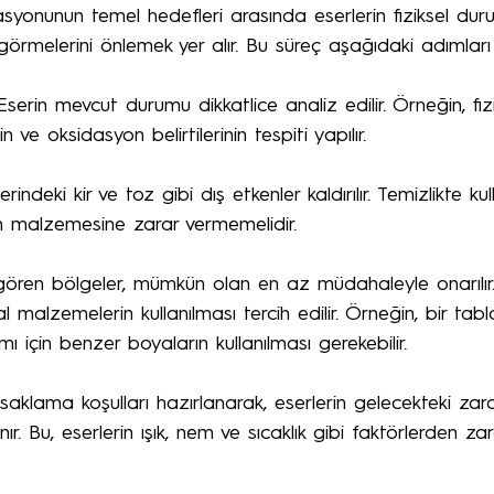
syonunun temel hedefleri arasında eserlerin fiziksel du
 görmelerini önlemek yer alır. Bu süreç aşağıdaki adımları i
Eserin mevcut durumu dikkatlice analiz edilir. Örneğin, fizi
n ve oksidasyon belirtilerinin tespiti yapılır.
rindeki kir ve toz gibi dış etkenler kaldırılır. Temizlikte ku
in malzemesine zarar vermemelidir.
gören bölgeler, mümkün olan en az müdahaleyle onarılı
 malzemelerin kullanılması tercih edilir. Örneğin, bir tab
mı için benzer boyaların kullanılması gerekebilir.
aklama koşulları hazırlanarak, eserlerin gelecekteki zar
ır. Bu, eserlerin ışık, nem ve sıcaklık gibi faktörlerden 