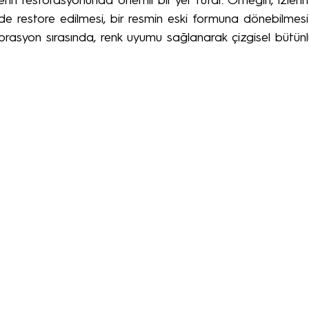
erin restorasyonunda önemli bir yer tutar. Örneğin, izlerin
lde restore edilmesi, bir resmin eski formuna dönebilmesi i
orasyon sırasında, renk uyumu sağlanarak çizgisel bütünl