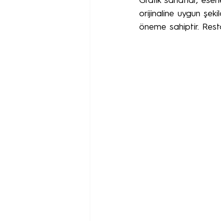
Grafik sanatlar, eserl
orijinaline uygun şeki
öneme sahiptir. Rest