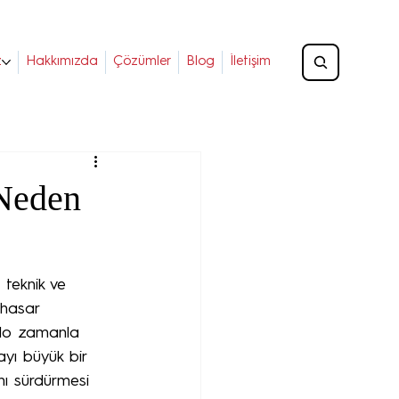
z
Hakkımızda
Çözümler
Blog
İletişim
 Neden
 teknik ve 
 hasar 
blo zamanla 
ayı büyük bir 
nı sürdürmesi 