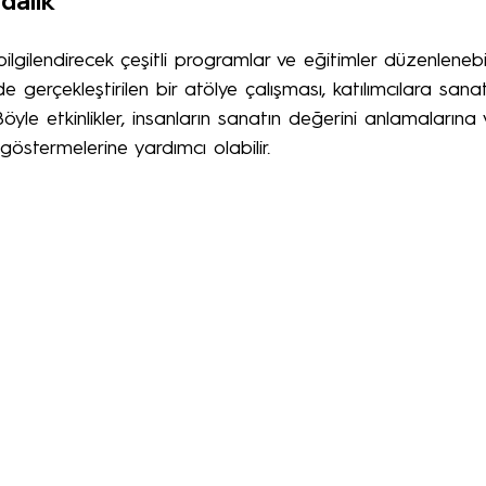
dalık
lgilendirecek çeşitli programlar ve eğitimler düzenlenebil
de gerçekleştirilen bir atölye çalışması, katılımcılara san
. Böyle etkinlikler, insanların sanatın değerini anlamaların
göstermelerine yardımcı olabilir.