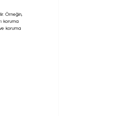
ir. Örneğin, 
atı koruma 
a ve koruma 