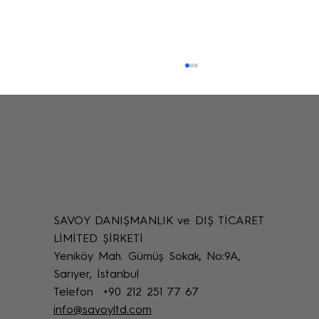
SAVOY DANIŞMANLIK ve DIŞ TİCARET
Uzaktan Restorasyon Desteği: Online
LİMİTED ŞİRKETİ
Restoratör Teknik Destek Yöntemleri
Yeniköy Mah. Gümüş Sokak, No:9A,
Sarıyer, İstanbul
Telefon +90 212 251 77 67
info@savoyltd.com