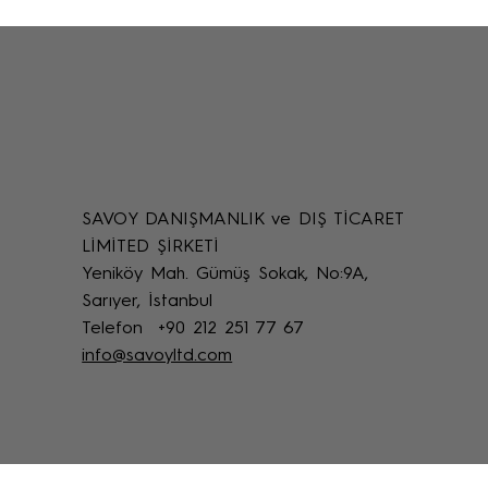
SAVOY DANIŞMANLIK ve DIŞ TİCARET
Uzaktan Restorasyon Desteği: Online
LİMİTED ŞİRKETİ
Restoratör Teknik Destek Yöntemleri
Yeniköy Mah. Gümüş Sokak, No:9A,
Sarıyer, İstanbul
Telefon +90 212 251 77 67
info@savoyltd.com