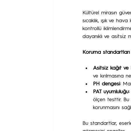
Kültürel mirasın güve
sıcaklık, ışık ve hava 
kontrollü iklimlendirm
dayanıklı ve asitsiz m
Koruma standartları
Asitsiz kağıt ve 
ve kırılmasına ne
PH dengesi:
 Mal
PAT uyumluluğu:
ölçen testtir. B
korunmasını sağl
Bu standartlar, eserl