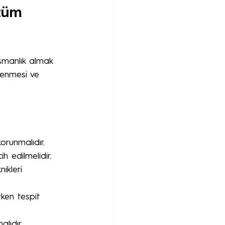
züm 
ışmanlık almak 
lenmesi ve 
orunmalıdır.
h edilmelidir.
ikleri 
rken tespit 
lıdır.