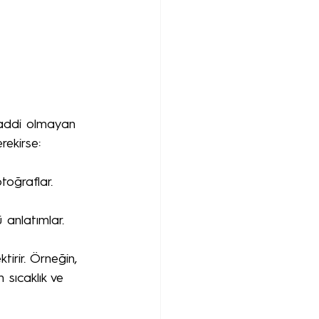
 maddi olmayan 
rekirse:
otoğraflar.
 anlatımlar.
irir. Örneğin, 
 sıcaklık ve 