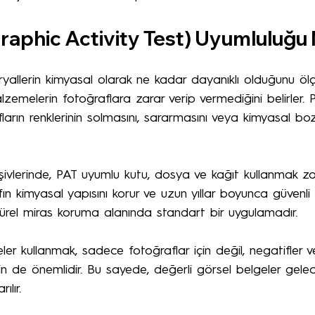
raphic Activity Test) Uyumluluğu
yallerin kimyasal olarak ne kadar dayanıklı olduğunu ölçen
alzemelerin fotoğraflara zarar verip vermediğini belirler.
arın renklerinin solmasını, sararmasını veya kimyasal bo
rşivlerinde, PAT uyumlu kutu, dosya ve kağıt kullanmak zo
ın kimyasal yapısını korur ve uzun yıllar boyunca güvenl
ltürel miras koruma alanında standart bir uygulamadır.
r kullanmak, sadece fotoğraflar için değil, negatifler 
in de önemlidir. Bu sayede, değerli görsel belgeler gelece
lır.