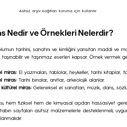
Asitsiz arşiv kağıtları koruma için kullanılır
as Nedir ve Örnekleri Nelerdir?
oplumun tarihini, sanatını ve kimliğini yansıtan maddi ve
, taşınabilir ve taşınmaz eserleri kapsar. Örnek vermek ge
el miras:
 El yazmaları, tablolar, heykeller, tarihi kitaplar, f
l miras:
 Tarihi binalar, anıtlar, arkeolojik alanlar.
ültürel miras:
 Geleneksel el sanatları, müzik, dans, sözlü
sı, hem fiziksel hem de kimyasal açıdan hassasiyet gerekt
itabın sayfaları asitsiz malzemelerle desteklenmeli, uygun
anmalıdır.