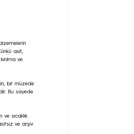
malzemelerin 
Çünkü asit, 
kırılma ve 
in, bir müzede 
idir. Bu sayede 
 ve sıcaklık 
sitsiz ve arşiv 