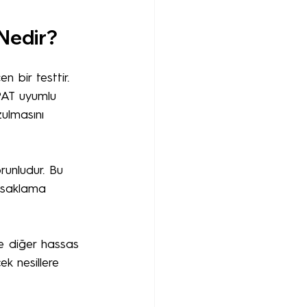
 Nedir?
 bir testtir. 
 PAT uyumlu 
zulmasını 
runludur. Bu 
i saklama 
ve diğer hassas 
k nesillere 