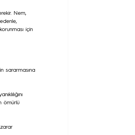
erekir. Nem, 
nedenle, 
n korunması için 
in sararmasına 
ıklılığını 
n ömürlü 
 zarar 