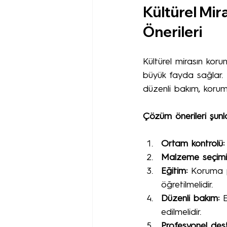
Kültürel Mir
Önerileri
Kültürel mirasın koru
büyük fayda sağlar. 
düzenli bakım, koruma
Çözüm önerileri şunla
Ortam kontrolü:
Malzeme seçimi
Eğitim:
 Koruma pe
öğretilmelidir.
Düzenli bakım:
 E
edilmelidir.
Profesyonel dest