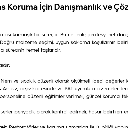
as Koruma İçin Danışmanlık ve Çö
nması karmaşık bir süreçtir. Bu nedenle, profesyonel dan
Doğru malzeme seçimi, uygun saklama koşullarının belir
 sürecinin temel taşlarıdır.
rdır:
 Nem ve sıcaklık düzenli olarak ölçülmeli, ideal değerler k
:
 Asitsiz, arşiv kalitesinde ve PAT uyumlu malzemeler terci
rsoneline düzenli eğitimler verilmeli, güncel koruma tekn
serler periyodik olarak kontrol edilmeli, hasar belirtileri e
ek:
 Restoratörler ve koruma uzmanları ile iş birliği yapılma