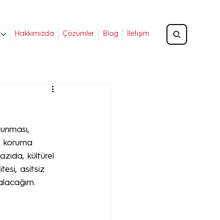
z
Hakkımızda
Çözümler
Blog
İletişim
runması, 
an koruma 
azıda, kültürel 
esi, asitsiz 
alacağım.