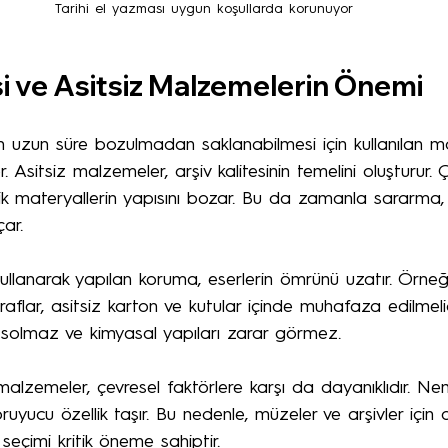
Tarihi el yazması uygun koşullarda korunuyor
si ve Asitsiz Malzemelerin Önemi
erin uzun süre bozulmadan saklanabilmesi için kullanılan 
er. Asitsiz malzemeler, arşiv kalitesinin temelini oluşturur. 
ik materyallerin yapısını bozar. Bu da zamanla sararma, 
ar.
ullanarak yapılan koruma, eserlerin ömrünü uzatır. Örneğ
raflar, asitsiz karton ve kutular içinde muhafaza edilmel
ri solmaz ve kimyasal yapıları zarar görmez.
i malzemeler, çevresel faktörlere karşı da dayanıklıdır. Nem
ruyucu özellik taşır. Bu nedenle, müzeler ve arşivler için a
eçimi kritik öneme sahiptir.