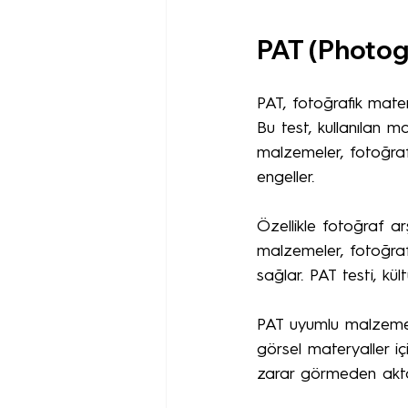
PAT (Photog
PAT, fotoğrafik mater
Bu test, kullanılan m
malzemeler, fotoğrafl
engeller.
Özellikle fotoğraf a
malzemeler, fotoğraf
sağlar. PAT testi, kü
PAT uyumlu malzemele
görsel materyaller iç
zarar görmeden aktarı