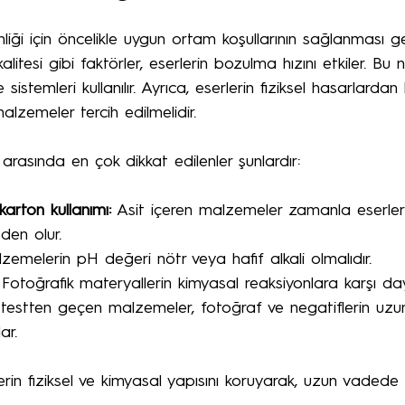
nliği için öncelikle uygun ortam koşullarının sağlanması g
kalitesi gibi faktörler, eserlerin bozulma hızını etkiler. Bu 
e sistemleri kullanılır. Ayrıca, eserlerin fiziksel hasarlarda
alzemeler tercih edilmelidir.
 arasında en çok dikkat edilenler şunlardır:
karton kullanımı:
 Asit içeren malzemeler zamanla eserler
den olur.
zemelerin pH değeri nötr veya hafif alkali olmalıdır.
 Fotoğrafik materyallerin kimyasal reaksiyonlara karşı dayan
u testten geçen malzemeler, fotoğraf ve negatiflerin uzu
ar.
erin fiziksel ve kimyasal yapısını koruyarak, uzun vadede