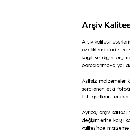
Arşiv Kalite
Arşiv kalitesi, eserl
özelliklerini ifade ed
kağıt ve diğer organ
parçalanmaya yol aç
Asitsiz malzemeler k
sergilenen eski fotoğ
fotoğrafların renkle
Ayrıca, arşiv kalites
değişimlerine karşı ko
kalitesinde malzeme s