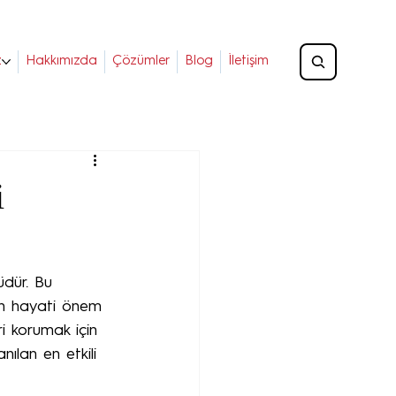
z
Hakkımızda
Çözümler
Blog
İletişim
i
üdür. Bu 
çin hayati önem 
ri korumak için 
ılan en etkili 