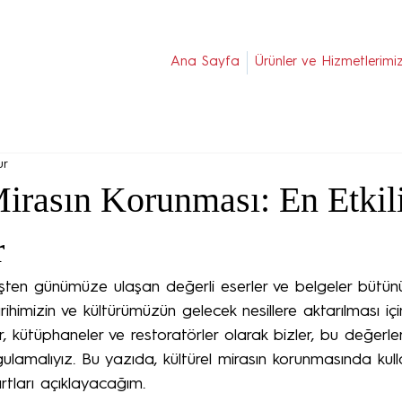
Ana Sayfa
Ürünler ve Hizmetlerimi
ur
Mirasın Korunması: En Etkil
r
işten günümüze ulaşan değerli eserler ve belgeler bütün
rihimizin ve kültürümüzün gelecek nesillere aktarılması i
er, kütüphaneler ve restoratörler olarak bizler, bu değerle
lamalıyız. Bu yazıda, kültürel mirasın korunmasında kullan
rtları açıklayacağım.