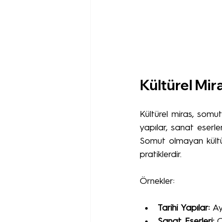
Kültürel Mir
Kültürel miras, somu
yapılar, sanat eserleri
Somut olmayan kültürel
pratiklerdir.
Örnekler:
Tarihi Yapılar:
 Ay
Sanat Eserleri:
 O