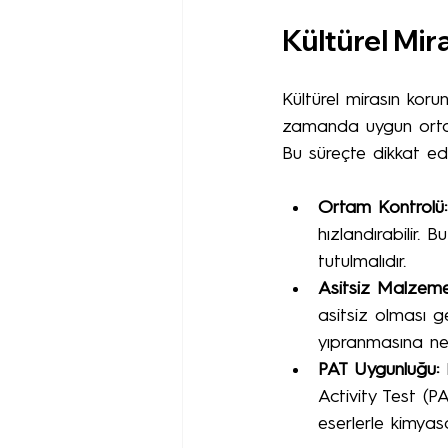
Kültürel Mir
Kültürel mirasın korun
zamanda uygun ortam 
Bu süreçte dikkat ed
Ortam Kontrolü:
hızlandırabilir.
tutulmalıdır.
Asitsiz Malzeme
asitsiz olması g
yıpranmasına ne
PAT Uygunluğu:
 
Activity Test (P
eserlerle kimyasa