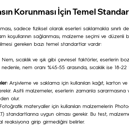
asın Korunması İçin Temel Standar
ması, sadece fiziksel olarak eserleri saklamakla sınırlı değ
koşullarının sağlanması, malzeme seçimi ve düzenli bak
ilmesi gereken bazı temel standartlar vardır:
 Nem, sıcaklık ve ışık gibi çevresel faktörler, eserlerin bo
 Bu nedenle, nem oranı %45-55 arasında, sıcaklık ise 18-22
ler:
 Arşivleme ve saklama için kullanılan kağıt, karton ve 
erekir. Asitli malzemeler, eserlerin zamanla sararmasına 
den olur.
Fotoğrafik materyaller için kullanılan malzemelerin Phot
AT) standartlarına uygun olması gerekir. Bu test, malzeme
l reaksiyona girip girmediğini belirler.