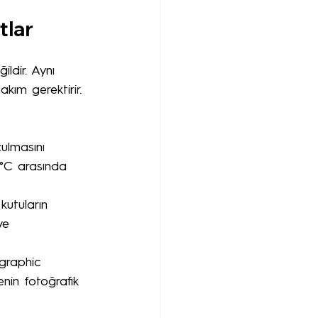
tlar
ildir. Aynı 
ım gerektirir. 
zulmasını 
 °C arasında 
kutuların 
ve 
ographic 
nin fotoğrafik 