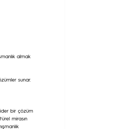
ışmanlık almak 
zümler sunar.
ider bir çözüm 
türel mirasın 
ışmanlık 