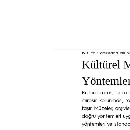
19 Oca
3 dakikada okun
Kültürel 
Yöntemle
Kültürel miras, geçm
mirasın korunması, ta
taşır. Müzeler, arşivl
doğru yöntemleri uygu
yöntemleri ve standa