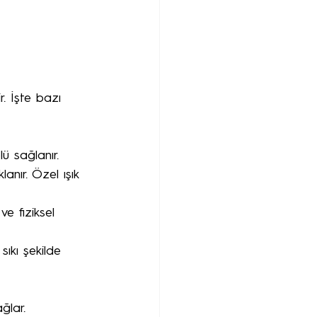
. İşte bazı 
lü sağlanır.
nır. Özel ışık 
e fiziksel 
ıkı şekilde 
ğlar.