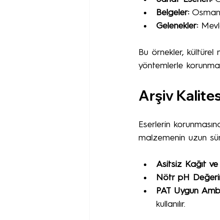
Belgeler:
 Osmanlı
Gelenekler:
 Mevl
Bu örnekler, kültürel 
yöntemlerle korunmalı
Arşiv Kalite
Eserlerin korunmasında
malzemenin uzun süre
Asitsiz Kağıt ve
Nötr pH Değeri
PAT Uygun Ambal
kullanılır.