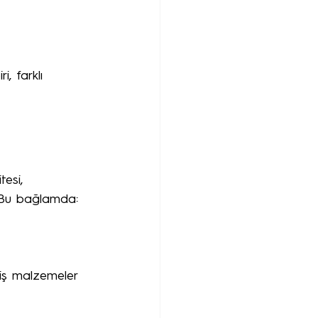
i, farklı 
tesi, 
. Bu bağlamda:
miş malzemeler 