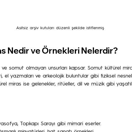
Asitsiz arşiv kutuları düzenli şekilde istiflenmiş
as Nedir ve Örnekleri Nelerdir?
t ve somut olmayan unsurları kapsar. Somut kültürel miras
, el yazmaları ve arkeolojik buluntular gibi fiziksel nesneler
 miras ise gelenekler, ritüeller, dil ve müzik gibi yaşatıl
asofya, Topkapı Sarayı gibi mimari eserler.
smanlı minyatürleri, hat sanatı örnekleri.