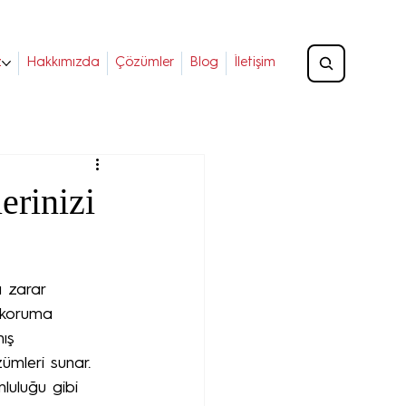
z
Hakkımızda
Çözümler
Blog
İletişim
erinizi
a zarar 
e koruma 
ış 
zümleri sunar. 
luluğu gibi 