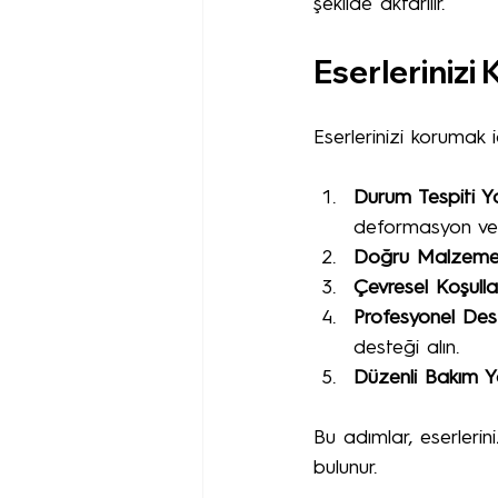
şekilde aktarılır.
Eserlerinizi
Eserlerinizi korumak i
Durum Tespiti Ya
deformasyon veya
Doğru Malzemele
Çevresel Koşulla
Profesyonel Dest
desteği alın.
Düzenli Bakım Y
Bu adımlar, eserlerin
bulunur.