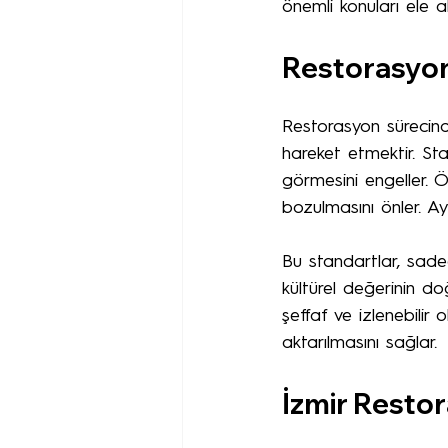
önemli konuları ele 
Restorasyon
Restorasyon sürecind
hareket etmektir. Stan
görmesini engeller. Ör
bozulmasını önler. Ay
Bu standartlar, sadec
kültürel değerinin d
şeffaf ve izlenebilir o
aktarılmasını sağlar.
İzmir Restor