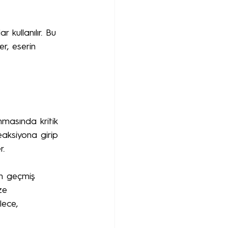
r kullanılır. Bu 
er, eserin 
nmasında kritik 
eaksiyona girip 
r.
en geçmiş 
ze 
lece, 