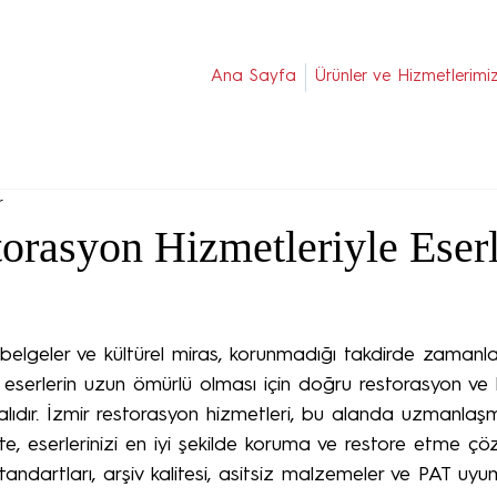
Ana Sayfa
Ürünler ve Hizmetlerimi
r
orasyon Hizmetleriyle Eserl
i belgeler ve kültürel miras, korunmadığı takdirde zamanl
e, eserlerin uzun ömürlü olması için doğru restorasyon v
lıdır. İzmir restorasyon hizmetleri, bu alanda uzmanlaşm
ikte, eserlerinizi en iyi şekilde koruma ve restore etme çö
ndartları, arşiv kalitesi, asitsiz malzemeler ve PAT uyum