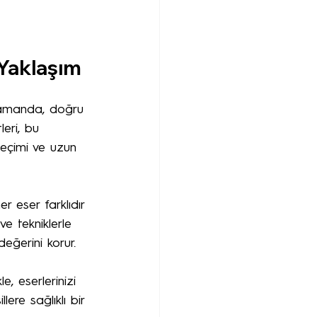
 Yaklaşım
ı zamanda, doğru 
eri, bu 
eçimi ve uzun 
r eser farklıdır 
ve tekniklerle 
eğerini korur.
, eserlerinizi 
lere sağlıklı bir 