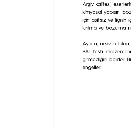
Arşiv kalitesi, eserle
kimyasal yapısını boz
için asitsiz ve ligni
kırılma ve bozulma ris
Ayrıca, arşiv kutular
PAT testi, malzemeni
girmediğini belirler.
engeller.