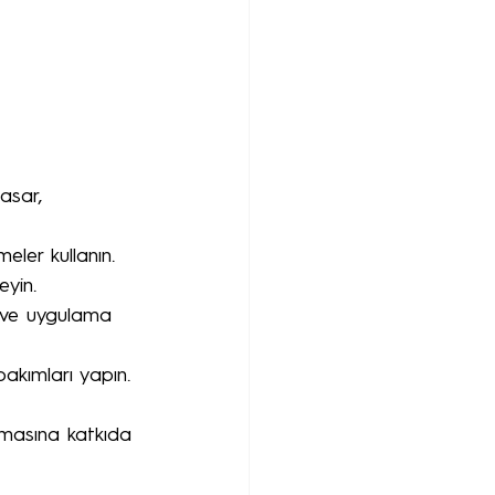
asar, 
eler kullanın.
eyin.
 ve uygulama 
bakımları yapın.
unmasına katkıda 