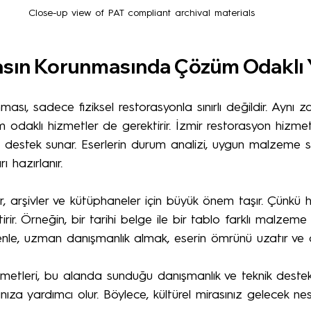
Close-up view of PAT compliant archival materials
rasın Korunmasında Çözüm Odaklı
nması, sadece fiziksel restorasyonla sınırlı değildir. Ayn
odaklı hizmetler de gerektirir. İzmir restorasyon hizmetl
destek sunar. Eserlerin durum analizi, uygun malzeme s
 hazırlanır.
, arşivler ve kütüphaneler için büyük önem taşır. Çünkü he
ir. Örneğin, bir tarihi belge ile bir tablo farklı malzeme 
enle, uzman danışmanlık almak, eserin ömrünü uzatır ve d
metleri, bu alanda sunduğu danışmanlık ve teknik destekle
ıza yardımcı olur. Böylece, kültürel mirasınız gelecek nesil