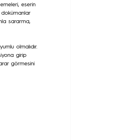
zemeleri, eserin 
ve dokümanlar 
anla sararma, 
yumlu olmalıdır. 
iyona girip 
arar görmesini 