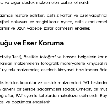
rıcı ve diğer destek malzemeleri asitsiz olmalıdır.
azması restore edilirken, asitsiz karton ve özel yapıştırıcıla
ijinal dokusunu ve rengini korur. Ayrıca, asitsiz malzemel
nı artırır ve uzun vadede zarar görmesini engeller.
uğu ve Eser Koruma
ivity Test), özellikle fotoğraf ve hassas belgelerin koru
 kullanılan malzemelerin fotoğrafik materyallerle kimyasal r
T uyumlu malzemeler, eserlerin kimyasal bozulmasını önle
e, kutular, kapaklar ve destek malzemeleri PAT testind
rin güvenli bir şekilde saklanmasını sağlar. Örneğin, bir mü
oğraflar, PAT uyumlu kutularda muhafaza edilmelidir. Böy
sı ve bozulması engellenir.