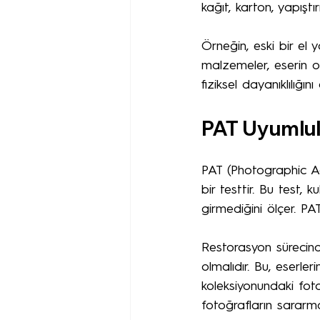
kağıt, karton, yapıştı
Örneğin, eski bir el y
malzemeler, eserin or
fiziksel dayanıklılığı
PAT Uyumlul
PAT (Photographic Act
bir testtir. Bu test,
girmediğini ölçer. PA
Restorasyon sürecind
olmalıdır. Bu, eserle
koleksiyonundaki fot
fotoğrafların sararma