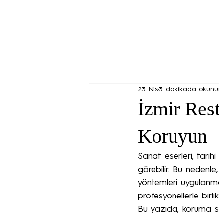
23 Nis
3 dakikada okunu
İzmir Rest
Koruyun
Sanat eserleri, tarih
görebilir. Bu nedenl
yöntemleri uygulanma
profesyonellerle birl
Bu yazıda, koruma sta