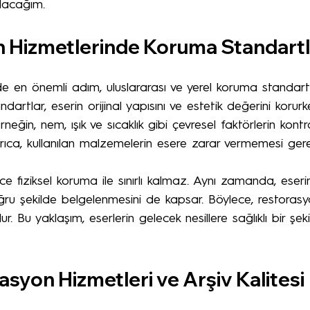
alacağım.
 Hizmetlerinde Koruma Standartl
e en önemli adım, uluslararası ve yerel koruma standart
dartlar, eserin orijinal yapısını ve estetik değerini korurk
neğin, nem, ışık ve sıcaklık gibi çevresel faktörlerin kontr
rıca, kullanılan malzemelerin esere zarar vermemesi gerek
e fiziksel koruma ile sınırlı kalmaz. Aynı zamanda, eserin
oğru şekilde belgelenmesini de kapsar. Böylece, restorasy
lur. Bu yaklaşım, eserlerin gelecek nesillere sağlıklı bir şek
asyon Hizmetleri ve Arşiv Kalitesi