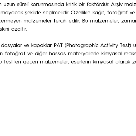
rin uzun süreli korunmasında kritik bir faktördür. Arşiv mal
mayacak şekilde seçilmelidir. Özellikle kağıt, fotoğraf 
n içermeyen malzemeler tercih edilir. Bu malzemeler, zam
kini azaltır.
ı, dosyalar ve kapaklar PAT (Photographic Activity Test) u
n fotoğraf ve diğer hassas materyallerle kimyasal reaks
 Bu testten geçen malzemeler, eserlerin kimyasal olarak z