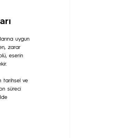
arı
larına uygun 
en, zarar 
olü, eserin 
ir.
 tarihsel ve 
on süreci 
ilde 