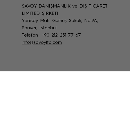
SAVOY DANIŞMANLIK ve DIŞ TİCARET
Savoy Restorasyon Hizmetleri: Kültürel
LİMİTED ŞİRKETİ
Mirasın Korunmasında Çözüm Ortağınız
Yeniköy Mah. Gümüş Sokak, No:9A,
Sarıyer, İstanbul
Telefon +90 212 251 77 67
info@savoyltd.com