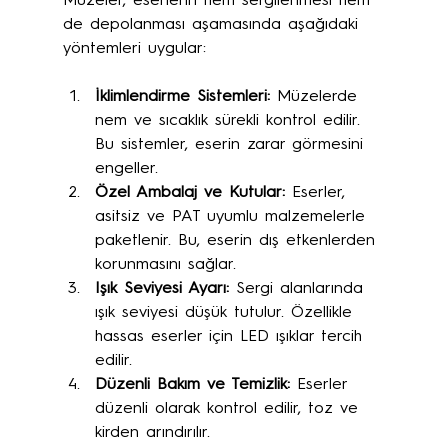
Müzeler, eserlerin hem sergilenmesi hem 
de depolanması aşamasında aşağıdaki 
yöntemleri uygular:
İklimlendirme Sistemleri:
 Müzelerde 
nem ve sıcaklık sürekli kontrol edilir. 
Bu sistemler, eserin zarar görmesini 
engeller.
Özel Ambalaj ve Kutular:
 Eserler, 
asitsiz ve PAT uyumlu malzemelerle 
paketlenir. Bu, eserin dış etkenlerden 
korunmasını sağlar.
Işık Seviyesi Ayarı:
 Sergi alanlarında 
ışık seviyesi düşük tutulur. Özellikle 
hassas eserler için LED ışıklar tercih 
edilir.
Düzenli Bakım ve Temizlik:
 Eserler 
düzenli olarak kontrol edilir, toz ve 
kirden arındırılır.