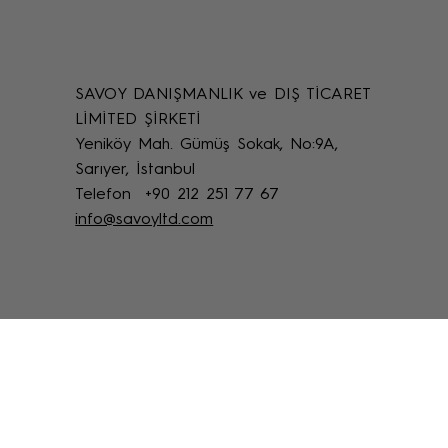
SAVOY DANIŞMANLIK ve DIŞ TİCARET
Tarihi Eser Koruma Yöntemleri: Tarihi Eser
LİMİTED ŞİRKETİ
Koruma Tekniklerine Genel Bakış
Yeniköy Mah. Gümüş Sokak, No:9A,
Sarıyer, İstanbul
Telefon +90 212 251 77 67
info@savoyltd.com