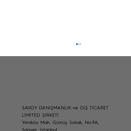
SAVOY DANIŞMANLIK ve DIŞ TİCARET
Uzaktan Restorasyon Desteği: Online
LİMİTED ŞİRKETİ
Restoratör Teknik Destek Yöntemleri
Yeniköy Mah. Gümüş Sokak, No:9A,
Sarıyer, İstanbul