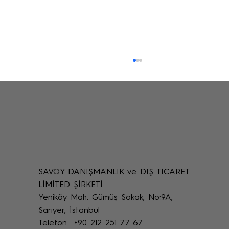
SAVOY DANIŞMANLIK ve DIŞ TİCARET
Uzaktan Restorasyon Desteği: Online
LİMİTED ŞİRKETİ
Restoratör Teknik Destek Yöntemleri
Yeniköy Mah. Gümüş Sokak, No:9A,
Sarıyer, İstanbul
Telefon +90 212 251 77 67