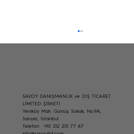
SAVOY DANIŞMANLIK ve DIŞ TİCARET
Uzaktan Restorasyon Desteği: Online
LİMİTED ŞİRKETİ
Restoratör Teknik Destek Yöntemleri
Yeniköy Mah. Gümüş Sokak, No:9A,
Sarıyer, İstanbul
Telefon +90 212 251 77 67
info@savoyltd.com